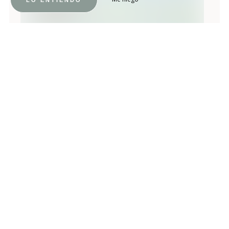
LO ENTIENDO
PASEOS ACUÁTICOS
Kayak
Muchos centros recreativos y centros de la
región ofrecen alquiler de canoas y kayaks.
Descubrirá el río Loira como nunca antes,
atravesando parajes naturales inusuales.
Pregunte a nuestro equipo en la recepción