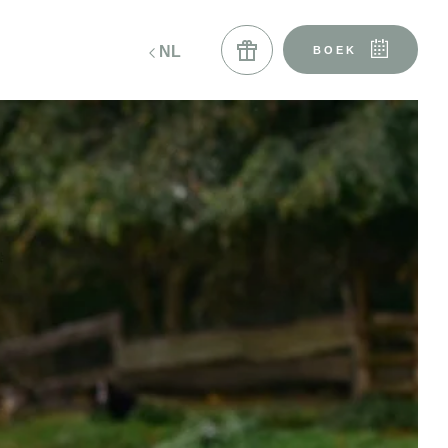
NL
DE
BOEK
boek le bistrot
cadeaubonnen
BOEKEN