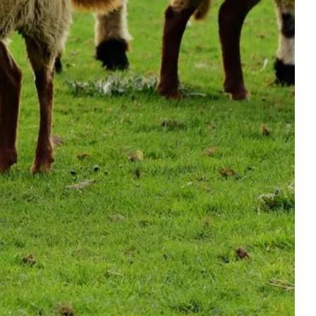
MISCH
E
SALON & ONTBIJT