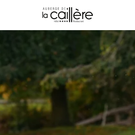
een kamer boeken
boek onze gîtes
EEN KAMER 