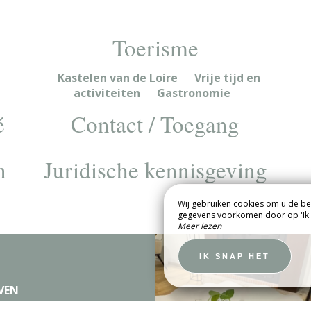
Toerisme
Kastelen van de Loire
Vrije tijd en
activiteiten
Gastronomie
é
Contact / Toegang
n
Juridische kennisgeving
UW EVENEMENT
PRIVÉ OF
Wij gebruiken cookies om u de bes
gegevens voorkomen door op 'Ik w
PROFESSIONEL
Meer lezen
ORMATIE
GROEPEN
IK SNAP HET
VEN