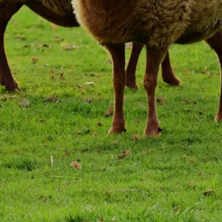
HET BISTRONO
RESTAURANT, D
BISTRO DE LA
 4-STERRENHOTEL
CAILLÈRE