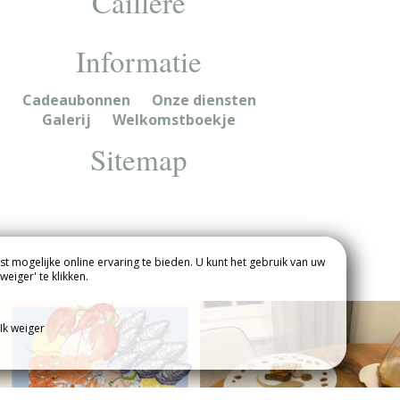
Caillère
Informatie
Cadeaubonnen
Onze diensten
Galerij
Welkomstboekje
Sitemap
EN :
t mogelijke online ervaring te bieden. U kunt het gebruik van uw
eiger' te klikken.
E
CONTACT / TOEGANG
Ik weiger