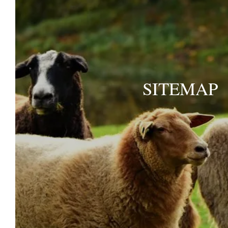
Welkom in ons hotel-restaurant vlakbij de
Châteaux de la Loire! In Auberge de la
Caillère bieden wij u een scala aan diensten
zodat u kunt uitrusten en optimaal kunt
genieten van uw tussenstop. Tot snel in
SITEMAP
onze vestiging!